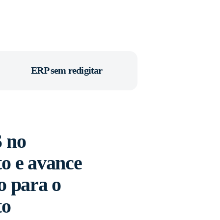
ERP sem redigitar
 no
o e avance
o para o
to