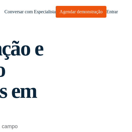
Conversar com Especialista
Agendar demonstração
Entrar
ção e
o
as em
m campo